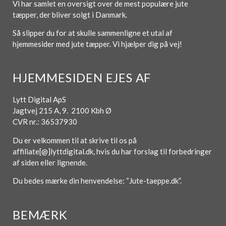
Vi har samlet en oversigt over de mest populære jute
tæpper, der bliver solgt i Danmark.
Så slipper du for at skulle sammenligne et utal af
hjemmesider med jute tæpper. Vi hjælper dig på vej!
HJEMMESIDEN EJES AF
Lytt Digital ApS
Jagtvej 215 A, 9. 2100 Kbh Ø
CVR nr.: 36537930
Du er velkommen til at skrive til os på
affiliate[@]lyttdigital.dk, hvis du har forslag til forbedringer
af siden eller lignende.
Du bedes mærke din henvendelse: “Jute-taeppe.dk”.
BEMÆRK