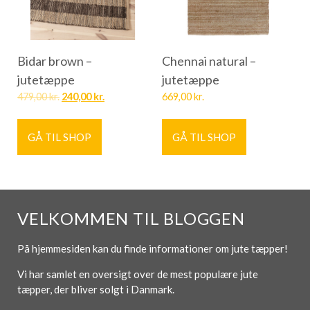
Bidar brown –
Chennai natural –
jutetæppe
jutetæppe
479,00
kr.
240,00
kr.
669,00
kr.
GÅ TIL SHOP
GÅ TIL SHOP
VELKOMMEN TIL BLOGGEN
På hjemmesiden kan du finde informationer om jute tæpper!
Vi har samlet en oversigt over de mest populære jute
tæpper, der bliver solgt i Danmark.