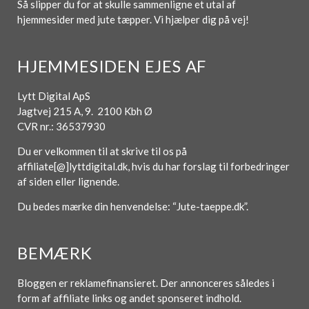
Så slipper du for at skulle sammenligne et utal af
hjemmesider med jute tæpper. Vi hjælper dig på vej!
HJEMMESIDEN EJES AF
Lytt Digital ApS
Jagtvej 215 A, 9. 2100 Kbh Ø
CVR nr.: 36537930
Du er velkommen til at skrive til os på
affiliate[@]lyttdigital.dk, hvis du har forslag til forbedringer
af siden eller lignende.
Du bedes mærke din henvendelse: “Jute-taeppe.dk”.
BEMÆRK
Bloggen er reklamefinansieret. Der annonceres således i
form af affiliate links og andet sponseret indhold.