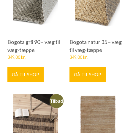
Bogota grå 90 – væg til
Bogota natur 35 – væg
væg-tæppe
til væg-tæppe
349,00
kr.
349,00
kr.
GÅ TIL SHOP
GÅ TIL SHOP
Tilbud